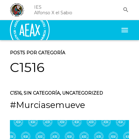
IES

Alfonso X el Sabio
menu
POSTS POR CATEGORÍA
C1516
C1516
,
SIN CATEGORÍA
,
UNCATEGORIZED
#Murciasemueve