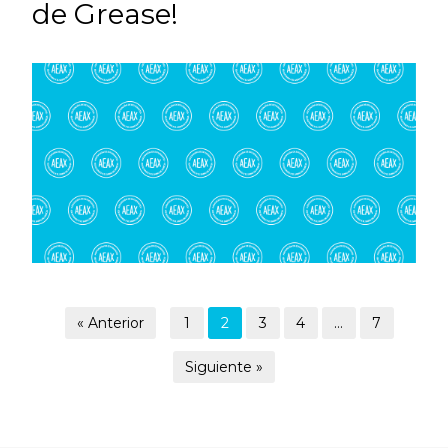
de Grease!
« Anterior
1
2
3
4
…
7
Siguiente »