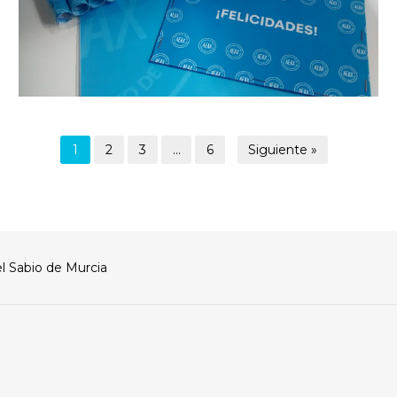
1
2
3
…
6
Siguiente »
l Sabio de Murcia