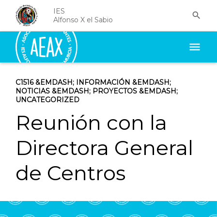
IES

Alfonso X el Sabio
menu
C1516
&EMDASH;
INFORMACIÓN
&EMDASH;
NOTICIAS
&EMDASH;
PROYECTOS
&EMDASH;
UNCATEGORIZED
Reunión con la
Directora General
de Centros