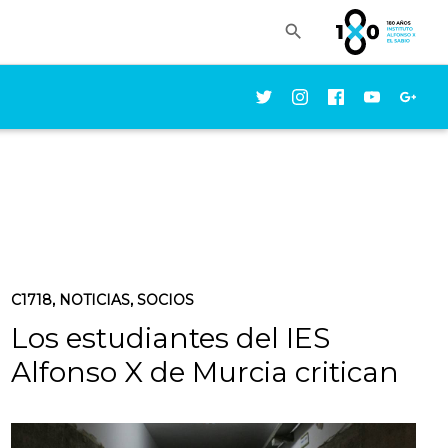

C1718
,
NOTICIAS
,
SOCIOS
Los estudiantes del IES
Alfonso X de Murcia critican
que se esté jugando con su
derecho a la educación