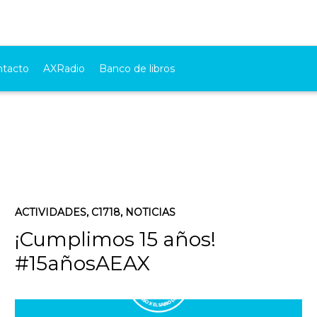
ntacto
AXRadio
Banco de libros
ACTIVIDADES
,
C1718
,
NOTICIAS
¡Cumplimos 15 años!
#15añosAEAX