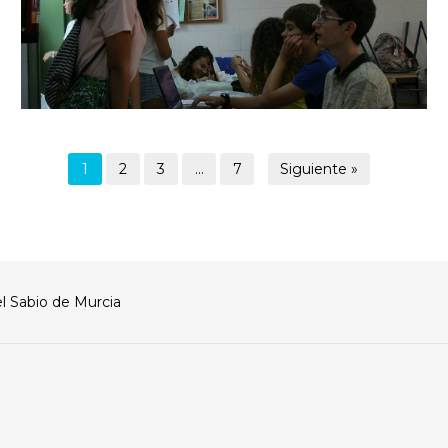
1
2
3
…
7
Siguiente »
l Sabio de Murcia