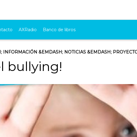
ntacto
AXRadio
Banco de libros
;
INFORMACIÓN
&EMDASH;
NOTICIAS
&EMDASH;
PROYECT
 bullying!