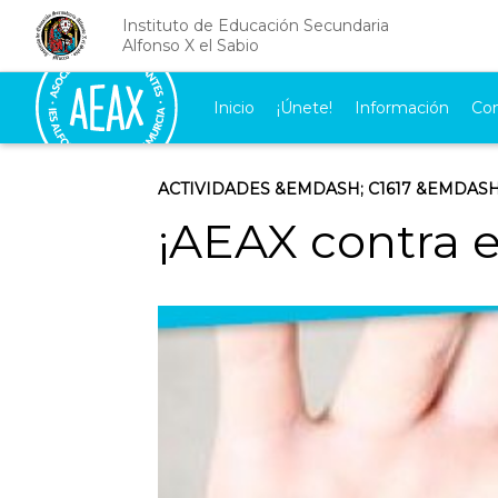
Instituto de Educación Secundaria
Alfonso X el Sabio
Inicio
¡Únete!
Información
Co
ACTIVIDADES
&EMDASH;
C1617
&EMDASH
¡AEAX contra el