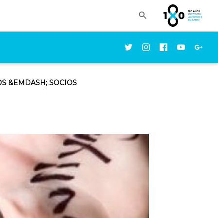

OS
&EMDASH;
SOCIOS