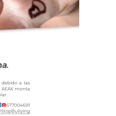
debido a las
n, AEAX monta
lar.
677004691
#StopBullying