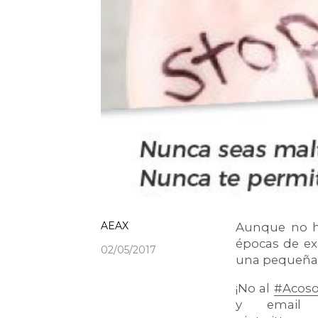
AEAX
Aunque no h
épocas de ex
02/05/2017
una pequeña 
¡No al
#Acoso
y emai