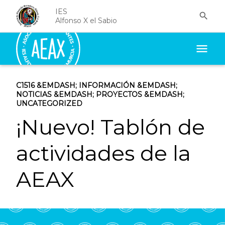
IES

Alfonso X el Sabio
menu
C1516
&EMDASH;
INFORMACIÓN
&EMDASH;
NOTICIAS
&EMDASH;
PROYECTOS
&EMDASH;
UNCATEGORIZED
¡Nuevo! Tablón de
actividades de la
AEAX