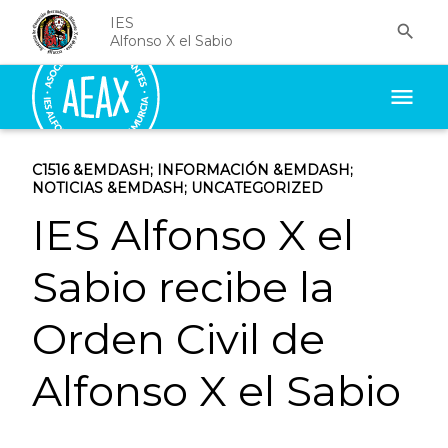
IES

Alfonso X el Sabio
menu
C1516
&EMDASH;
INFORMACIÓN
&EMDASH;
NOTICIAS
&EMDASH;
UNCATEGORIZED
IES Alfonso X el
Sabio recibe la
Orden Civil de
Alfonso X el Sabio