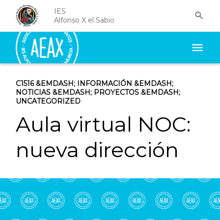
IES

Alfonso X el Sabio
menu
C1516
&EMDASH;
INFORMACIÓN
&EMDASH;
NOTICIAS
&EMDASH;
PROYECTOS
&EMDASH;
UNCATEGORIZED
Aula virtual NOC:
nueva dirección